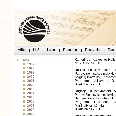
Afiša
LKS
Nariai
Padaliniai
Festivaliai
Pasl
|
|
|
|
|
Kamerinės muzikos festivalis
Gaida
MUZIKOS RUDUO
1997
1998
Rugsėjo 7 d., ketvirtadienį, 17
1999
Panevėžio muzikos mokykloj
2000
Styginių kvartetas „Chordos" i
2001
Programoje - J. Haydn, H. Bau
Bilieto kaina - 5 Lt
2002
2003
Rugsėjo 8 d., penktadienį, 15
2004
Panevėžio muzikos mokykloj
2005
Sergijus Kirsenka (tūba) ir L
2006
Programoje - C. H. Joubert, D.
2007
Martinaitytės, kūriniai
Bilieto kaina - 5 Lt
2008
2009