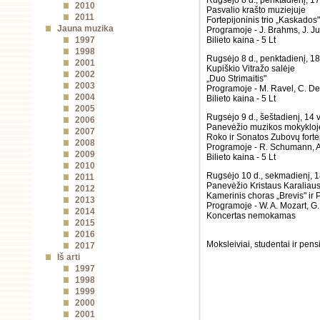
Rugsėjo 8 d., penktadienį, 17
2010
Pasvalio krašto muziejuje
2011
Fortepijoninis trio „Kaskados"
Jauna muzika
Programoje - J. Brahms, J. Ju
1997
Bilieto kaina - 5 Lt
1998
Rugsėjo 8 d., penktadienį, 18
2001
Kupiškio Vitražo salėje
2002
„Duo Strimaitis"
2003
Programoje - M. Ravel, C. Debu
2004
Bilieto kaina - 5 Lt
2005
Rugsėjo 9 d., šeštadienį, 14 v
2006
Panevėžio muzikos mokykloj
2007
Roko ir Sonatos Zubovų fortep
2008
Programoje - R. Schumann, A. 
2009
Bilieto kaina - 5 Lt
2010
Rugsėjo 10 d., sekmadienį, 18
2011
Panevėžio Kristaus Karaliaus
2012
Kamerinis choras „Brevis" ir
2013
Programoje - W. A. Mozart, G. 
2014
Koncertas nemokamas
2015
2016
Moksleiviai, studentai ir pen
2017
Iš arti
1997
1998
1999
2000
2001