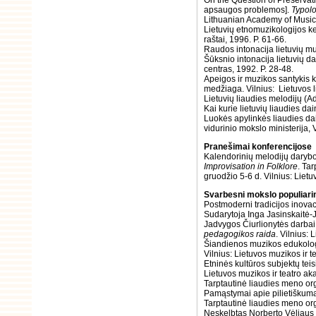
On the Question of Preservati
apsaugos problemos].
Typolo
Lithuanian Academy of Music 
Lietuvių etnomuzikologijos kel
raštai, 1996. P. 61-66.
Raudos intonacija lietuvių mu
Šūksnio intonacija lietuvių da
centras, 1992. P. 28-48.
Apeigos ir muzikos santykis 
medžiaga. Vilnius: Lietuvos l
Lietuvių liaudies melodijų (A
Kai kurie lietuvių liaudies da
Luokės apylinkės liaudies da
vidurinio mokslo ministerija, 
Pranešimai konferencijose
Kalendorinių melodijų darybos
Improvisation in Folklore
. Tar
gruodžio 5-6 d. Vilnius: Liet
Svarbesni mokslo populiarin
Postmoderni tradicijos inova
Sudarytoja Inga Jasinskaitė-
Jadvygos Čiurlionytės darbai i
pedagogikos raida
. Vilnius:
Šiandienos muzikos edukologij
Vilnius: Lietuvos muzikos ir 
Etninės kultūros subjektų tei
Lietuvos muzikos ir teatro ak
Tarptautinė liaudies meno or
Pamąstymai apie pilietiškumą,
Tarptautinė liaudies meno org
Neskelbtas Norberto Vėliaus 