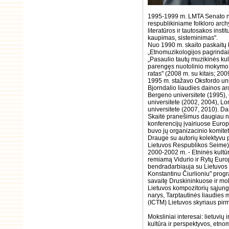
1995-1999 m. LMTA Senato na
respublikiniame folkloro arc
literatūros ir tautosakos insti
kaupimas, sisteminimas".
Nuo 1990 m. skaito paskaitų 
„Etnomuzikologijos pagrindai"
„Pasaulio tautų muzikinės kult
parengęs nuotolinio mokymo k
ratas" (2008 m. su kitais; 200
1995 m. stažavo Oksfordo uni
Bjorndalio liaudies dainos ar
Bergeno universitete (1995)
universitete (2002, 2004), Lo
universitete (2007, 2010). Da
Skaitė pranešimus daugiau ne
konferencijų įvairiuose Europ
buvo jų organizacinio komitet
Drauge su autorių kolektyvu 
Lietuvos Respublikos Seime)
2000-2002 m. - Etninės kult
remiamą Vidurio ir Rytų Europ
bendradarbiauja su Lietuvos 
Konstantinu Čiurlioniu" progr
savaitę Druskininkuose ir moks
Lietuvos kompozitorių sąjun
narys, Tarptautinės liaudies 
(ICTM) Lietuvos skyriaus pir
Moksliniai interesai: lietuvių
kultūra ir perspektyvos, etnom