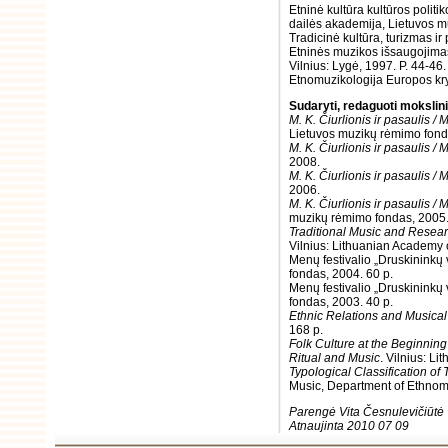
Etninė kultūra kultūros politi
dailės akademija, Lietuvos m
Tradicinė kultūra, turizmas ir p
Etninės muzikos išsaugojimas
Vilnius: Lygė, 1997. P. 44-46.
Etnomuzikologija Europos k
Sudaryti, redaguoti moksliniai 
M. K. Čiurlionis ir pasaulis / 
Lietuvos muzikų rėmimo fond
M. K. Čiurlionis ir pasaulis / 
2008.
M. K. Čiurlionis ir pasaulis / 
2006.
M. K. Čiurlionis ir pasaulis / 
muzikų rėmimo fondas, 2005
Traditional Music and Researc
Vilnius: Lithuanian Academy 
Menų festivalio „Druskininkų
fondas, 2004. 60 p.
Menų festivalio „Druskininkų
fondas, 2003. 40 p.
Ethnic Relations and Musical
168 p.
Folk Culture at the Beginning
Ritual and Music
. Vilnius: L
Typological Classification of
Music, Department of Ethnomu
Parengė Vita Česnulevičiūtė
Atnaujinta 2010 07 09