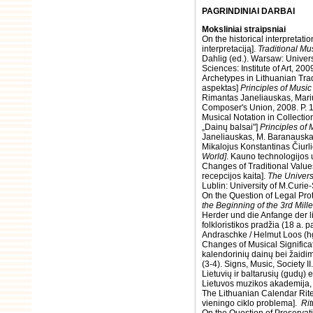
PAGRINDINIAI DARBAI
Moksliniai straipsniai
On the historical interpretati
interpretaciją].
Traditional Mus
Dahlig (ed.). Warsaw: Univer
Sciences: Institute of Art, 200
Archetypes in Lithuanian Trad
aspektas]
Principles of Musi
Rimantas Janeliauskas, Mariu
Composer's Union, 2008. P. 
Musical Notation in Collectio
„Dainų balsai"]
Principles of
Janeliauskas, M. Baranauskas 
Mikalojus Konstantinas Čiurlio
World]
. Kauno technologijos 
Changes of Traditional Value
recepcijos kaita].
The Univers
Lublin: University of M.Curi
On the Question of Legal Prot
the Beginning of the 3rd Mil
Herder und die Anfange der lit
folkloristikos pradžia (18 a. p
Andraschke / Helmut Loos (hgs
Changes of Musical Significa
kalendorinių dainų bei žaidi
(3-4). Signs, Music, Society I
Lietuvių ir baltarusių (gudų)
Lietuvos muzikos akademija, K
The Lithuanian Calendar Rites
vieningo ciklo problema].
Rit